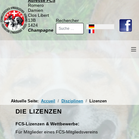
Adresse FCS
Romero
Damien
Clos Libert
13B
Rechercher
1424
Sprache auswählen
Champagne
≡
Aktuelle Seite:
Accueil
Disziplinen
Lizenzen
DIE LIZENZEN
FCS-Lizenzen & Wettbewerbe:
Für Mitglieder eines FCS-Mitgliedsvereins