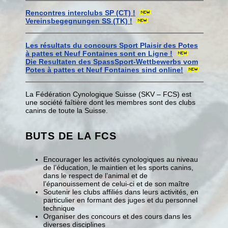
Rencontres interclubs SP (CT) !
Vereinsbegegnungen SS (TK) !
Les résultats du concours Sport Plaisir des Potes
à pattes et Neuf Fontaines sont en Ligne !
Die Resultaten des SpassSport-Wettbewerbs vom
Potes à pattes et Neuf Fontaines sind online!
La Fédération Cynologique Suisse (SKV – FCS) est
une société faîtière dont les membres sont des clubs
canins de toute la Suisse.
BUTS DE LA FCS
Encourager les activités cynologiques au niveau
de l’éducation, le maintien et les sports canins,
dans le respect de l’animal et de
l’épanouissement de celui-ci et de son maître
Soutenir les clubs affiliés dans leurs activités, en
particulier en formant des juges et du personnel
technique
Organiser des concours et des cours dans les
diverses disciplines