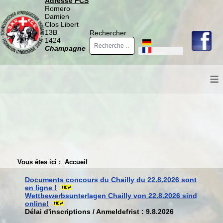
Adresse FCS
Romero
Damien
Clos Libert
13B
Rechercher
1424
Sélectionnez votre langue
Champagne
≡
Vous êtes ici :
Accueil
Documents concours du Chailly du 22.8.2026 sont
en ligne !
Wettbewerbsunterlagen Chailly von 22.8.2026 sind
online!
Délai d'inscriptions / Anmeldefrist : 9.8.2026