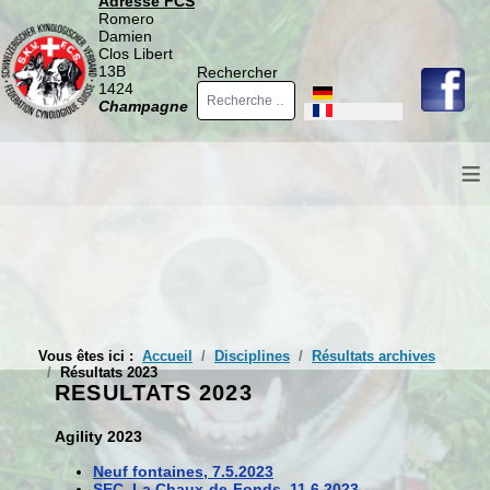
Adresse FCS
Romero
Damien
Clos Libert
13B
Rechercher
1424
Sélectionnez votre langue
Champagne
≡
Vous êtes ici :
Accueil
Disciplines
Résultats archives
Résultats 2023
RESULTATS 2023
Agility 2023
Neuf fontaines, 7.5.2023
SEC, La Chaux-de-Fonds, 11.6.2023