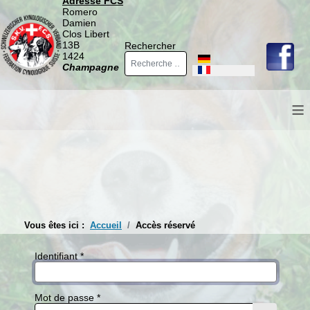
Adresse FCS
Romero
Damien
Clos Libert
13B
Rechercher
1424
Sélectionnez votre langue
Champagne
≡
Vous êtes ici :
Accueil
Accès réservé
Identifiant
*
Mot de passe
*