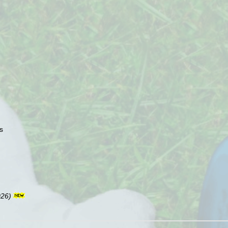
s
026)