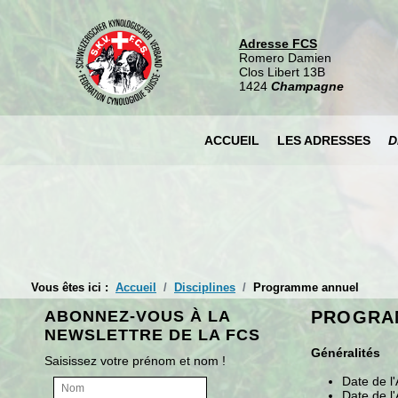
Adresse FCS
Romero Damien
Clos Libert 13B
1424
Champagne
ACCUEIL
LES ADRESSES
D
Vous êtes ici :
Accueil
Disciplines
Programme annuel
ABONNEZ-VOUS À LA
PROGRA
NEWSLETTRE DE LA FCS
Généralités
Saisissez votre prénom et nom !
Date de l
Date de l