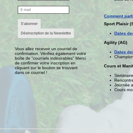
Comment parti
Sport Plaisir (
S’abonner
Dates de
Désinscription de la Newslettre
Agility (AG)
Vous allez recevoir un courriel de
Dates de
confirmation. Vérifiez également votre
Championn
boîte de "courriels indésirables" Merci
de confirmer votre inscription en
Cours et Mani
cliquant sur le bouton se trouvant
dans ce courriel !
Séminaire 
Rencontre
Journée a
Cours mon