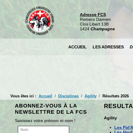
Adresse FCS
Romero Damien
Clos Libert 13B
1424
Champagne
ACCUEIL
LES ADRESSES
D
Vous êtes ici :
Accueil
Disciplines
Agility
Résultats 2026
ABONNEZ-VOUS À LA
RESULTA
NEWSLETTRE DE LA FCS
Agility
Saisissez votre prénom et nom !
Les Pat'A
Les Neuf