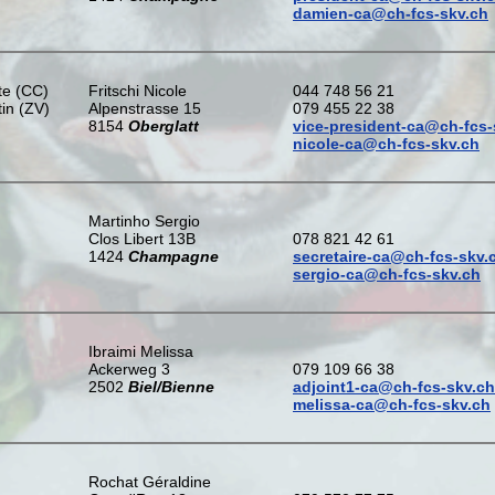
damien-ca@ch-fcs-skv.ch
te (CC)
Fritschi Nicole
044 748 56 21
in (ZV)
Alpenstrasse 15
079 455 22 38
8154
Oberglatt
vice-president-ca@ch-fcs-
nicole-ca@ch-fcs-skv.ch
Martinho Sergio
Clos Libert 13B
078 821 42 61
1424
Champagne
secretaire-ca@ch-fcs-skv.
sergio-ca@ch-fcs-skv.ch
Ibraimi Melissa
Ackerweg 3
079 109 66 38
2502
Biel/Bienne
adjoint1-ca@ch-fcs-skv.ch
melissa-ca@ch-fcs-skv.ch
Rochat Géraldine