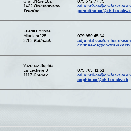
Grand'Rue 18a
079 572 77 75
1432
Belmont-sur-
adjoint2-ca@ch-fcs-skv.ch
Yverdon
geraldine-ca@ch-fcs-skv.
Friedli Corinne
Mitteldorf 25
079 950 45 34
3283
Kallnach
adjoint3-ca@ch-fcs-skv.ch
corinne-ca@ch-fcs-skv.ch
Vazquez Sophie
La Léchère 3
079 769 41 51
1117
Grancy
adjoint4-ca@ch-fcs-skv.ch
sophie-ca@ch-fcs-skv.ch